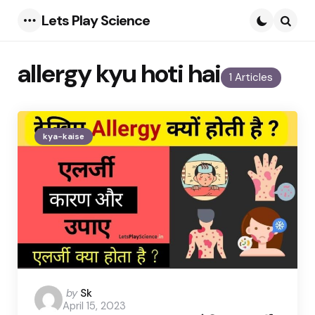
Lets Play Science
Menu
Searc
allergy kyu hoti hai
1 Articles
kya-kaise
Posted
by
Sk
April 15, 2023
by