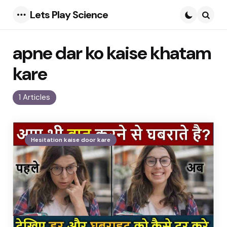
Lets Play Science
Menu
Searc
apne dar ko kaise khatam
kare
1 Articles
Hesitation kaise door kare