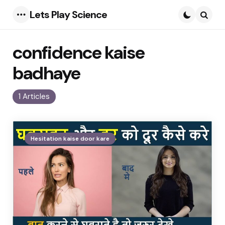
Lets Play Science
Menu
Searc
confidence kaise
badhaye
1 Articles
Hesitation kaise door kare