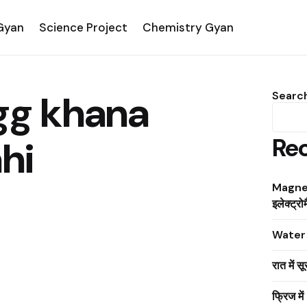
 Gyan
Science Project
Chemistry Gyan
gg khana
Searc
Rec
hi
Magnet
इलेक्ट्रोम
Water क
रात में स
फ्रिज मे