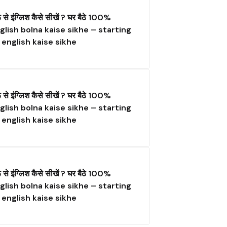
ू से इंग्लिश कैसे सीखें ? घर बैठे 100%
glish bolna kaise sikhe – starting
 english kaise sikhe
ू से इंग्लिश कैसे सीखें ? घर बैठे 100%
glish bolna kaise sikhe – starting
 english kaise sikhe
ू से इंग्लिश कैसे सीखें ? घर बैठे 100%
glish bolna kaise sikhe – starting
 english kaise sikhe