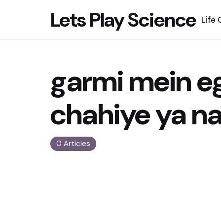
Lets Play Science
Life
garmi mein e
chahiye ya na
0 Articles