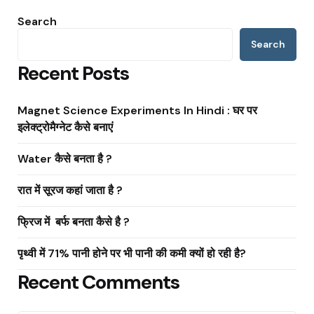
Search
Search
Recent Posts
Magnet Science Experiments In Hindi : घर पर
इलेक्ट्रोमैग्नेट कैसे बनाएं
Water कैसे बनता है ?
रात में सूरज कहां जाता है ?
फ्रिज में बर्फ बनता कैसे है ?
पृथ्वी में 71% पानी होने पर भी पानी की कमी क्यों हो रही है?
Recent Comments