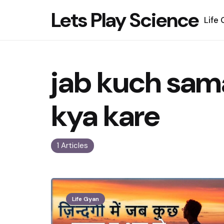
Lets Play Science
Life
jab kuch sama
kya kare
1 Articles
Life Gyan