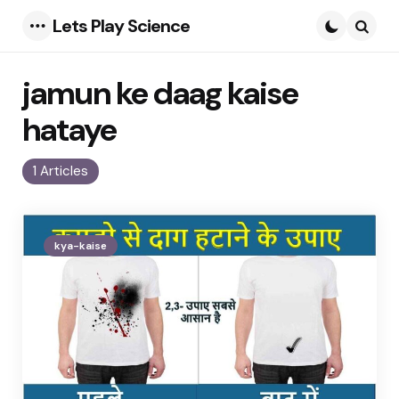
Lets Play Science
Menu
Searc
jamun ke daag kaise
hataye
1 Articles
kya-kaise