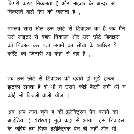
जिगरी
करंट
निकलता
है
और
लाइटर
के
अन्दर
से
निकलने
वाले
गैस
को
जलाता
है
,
मतलब
सारा
खेल
उस छोटे
से
डिवाइस
का
है
जब
मैंने
उसे
लाइटर
से
बहार
निकाला
और
उस
छोटे
डिवाइस
को
निकाल
कर
पता
लगाने
का
सोचा
के
आखिर
ये
कर्रेंट
का
जिन्गरी
आ
कहा
से
रहा
है
,
तब
उस
छोटे
से
डिवाइस
को
दबाते
ही
मुझे
हल्का
झटका
लगता
है
वो
भी
न
उसमे
कोई
बैटरी
लगी
थी
न
कोई
भी
बिजली
वाली
चीज
|
अब
आप
जान
चुके
है
की
इलेक्ट्रिक
पेन
बनाने
का
आईडिया
( idea)
मुझे
कहा
से
आया
इस
डिवाइस
के
जरिये
हम
सिर्फ
इलेक्ट्रिक
पेन
ही
नहीं
और
भी