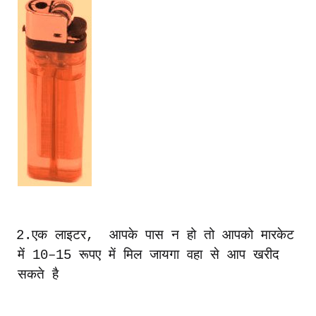
2.
एक
लाइटर
,
आपके
पास
न
हो
तो
आपको
मारकेट
में
10–15
रूपए
में
मिल
जायगा
वहा
से
आप
खरीद
सकते
है