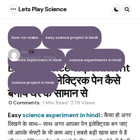
Lets Play Science
Menu
Searc
how-to-make
easy science project in hindi
Posted
by
Sk
by
August 2, 2020
science experiment in hindi
science experiments in hindi
Easy science experiment
in hindi : इलेक्ट्रिक पेन कैसे
science project in hindi
बनाये घर के सामान से
0
Comments
1 Min
Read
279
Views
Easy
science experiment in hindi
:
कैसा
हो
अगर
लिखने
के
साथ
–
साथ
अगर
आपका
पेन
इलेक्ट्रिक
बन
जाए
जो
आपके
सेफ्टी
के
भी
काम
आए
|
सबसे
बड़ी
खास
बात
ये
है