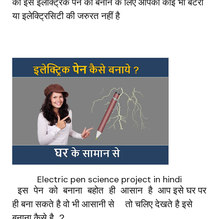
की
इस
इलेक्ट्रिक
पेन
को
बनाने
के
लिए
आपको
कोई
भी
बैटरी
या
इलेक्ट्रिसिटी
की
जरुरत
नहीं
है
Electric pen science project in hindi
इस
पेन
को
बनाना
बहोत
ही
आसान
है
आप
इसे
घर
पर
ही
बना
सकते
है
वो
भी
आसानी
से
तो
चलिए
देखते
है
इसे
बनाना
कैसे
है
?