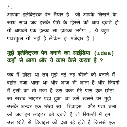
7.
आपका
इलेक्ट्रिक
पेन
तैयार
है
जो
आपके
लिखने
के
साथ
साथ
जब
इसके
पीछे
के
हिस्से
को
आप
दबाते
हो
तो
आपको
एक
हल्का
सा
झटका
लगेगा
,
ये
बहुत
पावरफुल
तो
नहीं
है
लेकिन
हा
मजेदार
है
|
मुझे
इलेक्ट्रिक
पेन
बनाने
का
आईडिया
(idea)
कहाँ
से
आया
और
ये
काम
कैसे
करता
है
?
जब
मैं
छोटा
था
तब
मुझे
नई
नई
चीजो
को
बनाने
में
बहोत
मजा
आता
था
और
आज
भी
आता
है
और
जिंदगी
में
इसी
का
तो
मजा
है
उस
वक्त
मेरे
पास
एक
छोटा
सा
ख़राब
लाइटर
पड़ा
हुआ
था
उसे
खलने
पर
मुझे
उसके
अन्दर
एक
छोटा
सा
डिवाइस
और
पता
चला
की
जब
हम
लाइटर
को
दबाते
है
तो
रियल्टी
में
हम
उस
छोटे
से
डिवाइस
को
दबा
रहे
होते
है
जिससे
एक