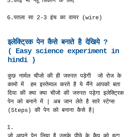
5.
कोई
भी
ग्लू
चिकाने
के
लिए
6.
पतला
सा
2-3
इंच
का
वायर
(wire)
इलेक्ट्रिक
पेन
कैसे
बनाते है देखिये ?
( Easy science experiment in
hindi )
कुछ
नार्मल
चीजो
की
ही
जरुरत
पड़ेगी
जो
रोज
के
कामो
में
हम
इस्तेमाल
करते
है
ये
मैंने
आपको
बता
दिया
की
क्या
क्या
चीजो
की
जरुरत
पड़ेगा
इलेक्ट्रिक
पेन
को
बनाने
में
|
अब
जान
लेते
है
सारे
स्टेप्स
(Steps)
की
पेन
को
बनाना
कैसे
है
|
1.
जो
आपने
पेन
लिया
है
उसके
पीछे
के
कैप
को
हटा