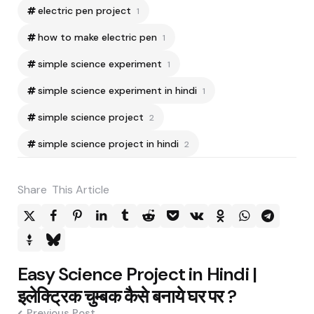
electric pen project
1
how to make electric pen
1
simple science experiment
1
simple science experiment in hindi
1
simple science project
2
simple science project in hindi
2
Share
This Article
Post
Easy Science Project in Hindi |
navigation
इलेक्ट्रिक चुम्बक कैसे बनाये घर पर ?
Previous Post