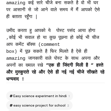
amazing
कई
सारे
चीजे
बना
सकते
है
वो
भी
घर
पर
आसानी
से
जो
आने
वाले
समय
में
मैं
आपको
ऐसे
ही
बताता
रहूँगा
|
उमीद
करता
हु
आपको
ये
पोस्ट
पसंद
आया
होगा
,
कोई
भी
सवाल
हो
या
कुछ
पूछना
हो
कोई
भी
चीज
आप
कमेंट
बॉक्स
(comment
box)
में
पूछ
सकते
है
फिर
मिलते
है
ऐसे
ही
amazing
जानकारी
वाले
पोस्ट
के
साथ
अपना
और
अपनों
का
ख्याल
रखे
“
एक
ही
जिंदगी
मिली
है
“
हस्ते
और
मुस्कुराते
रहे
और
ऐसे
ही
नई
नई
चीजे
सीखते
रहे
धन्यवाद
!
Easy science experiment in hindi
1
easy science project for school
2