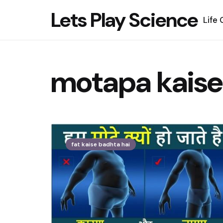
Lets Play Science
Life
motapa kaise
fat kaise badhta hai