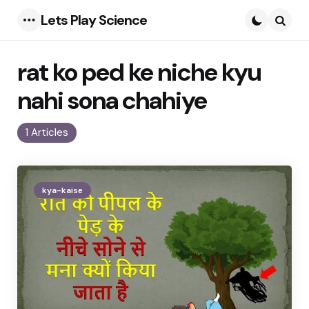
Lets Play Science
Menu
Searc
rat ko ped ke niche kyu
nahi sona chahiye
1 Articles
kya-kaise