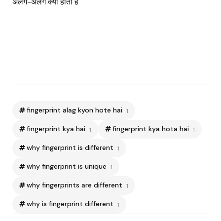
अलग-अलग क्यों होता हैं
fingerprint alag kyon hote hai
1
fingerprint kya hai
fingerprint kya hota hai
1
1
why fingerprint is different
1
why fingerprint is unique
1
why fingerprints are different
1
why is fingerprint different
1